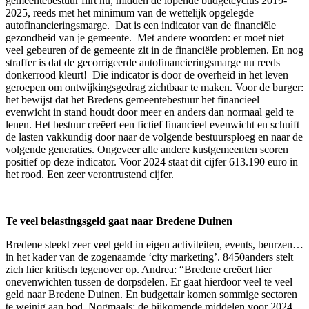
gemeentebestuur flirt nu, midden de lopende budgetcyclus 2019-
2025, reeds met het minimum van de wettelijk opgelegde
autofinancieringsmarge. Dat is een indicator van de financiële
gezondheid van je gemeente. Met andere woorden: er moet niet
veel gebeuren of de gemeente zit in de financiële problemen. En nog
straffer is dat de gecorrigeerde autofinancieringsmarge nu reeds
donkerrood kleurt! Die indicator is door de overheid in het leven
geroepen om ontwijkingsgedrag zichtbaar te maken. Voor de burger:
het bewijst dat het Bredens gemeentebestuur het financieel
evenwicht in stand houdt door meer en anders dan normaal geld te
lenen. Het bestuur creëert een fictief financieel evenwicht en schuift
de lasten vakkundig door naar de volgende bestuursploeg en naar de
volgende generaties. Ongeveer alle andere kustgemeenten scoren
positief op deze indicator. Voor 2024 staat dit cijfer 613.190 euro in
het rood. Een zeer verontrustend cijfer.
Te veel belastingsgeld gaat naar Bredene Duinen
Bredene steekt zeer veel geld in eigen activiteiten, events, beurzen…
in het kader van de zogenaamde ‘city marketing’. 8450anders stelt
zich hier kritisch tegenover op. Andrea: “Bredene creëert hier
onevenwichten tussen de dorpsdelen. Er gaat hierdoor veel te veel
geld naar Bredene Duinen. En budgettair komen sommige sectoren
te weinig aan bod. Nogmaals: de bijkomende middelen voor 2024