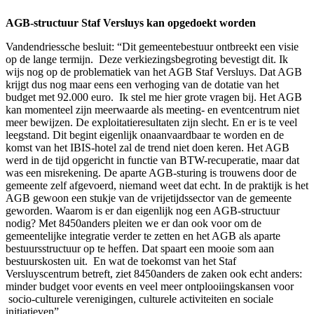
AGB-structuur Staf Versluys kan opgedoekt worden
Vandendriessche besluit: “Dit gemeentebestuur ontbreekt een visie
op de lange termijn. Deze verkiezingsbegroting bevestigt dit. Ik
wijs nog op de problematiek van het AGB Staf Versluys. Dat AGB
krijgt dus nog maar eens een verhoging van de dotatie van het
budget met 92.000 euro. Ik stel me hier grote vragen bij. Het AGB
kan momenteel zijn meerwaarde als meeting- en eventcentrum niet
meer bewijzen. De exploitatieresultaten zijn slecht. En er is te veel
leegstand. Dit begint eigenlijk onaanvaardbaar te worden en de
komst van het IBIS-hotel zal de trend niet doen keren. Het AGB
werd in de tijd opgericht in functie van BTW-recuperatie, maar dat
was een misrekening. De aparte AGB-sturing is trouwens door de
gemeente zelf afgevoerd, niemand weet dat echt. In de praktijk is het
AGB gewoon een stukje van de vrijetijdssector van de gemeente
geworden. Waarom is er dan eigenlijk nog een AGB-structuur
nodig? Met 8450anders pleiten we er dan ook voor om de
gemeentelijke integratie verder te zetten en het AGB als aparte
bestuursstructuur op te heffen. Dat spaart een mooie som aan
bestuurskosten uit. En wat de toekomst van het Staf
Versluyscentrum betreft, ziet 8450anders de zaken ook echt anders:
minder budget voor events en veel meer ontplooiingskansen voor
socio-culturele verenigingen, culturele activiteiten en sociale
initiatieven”.