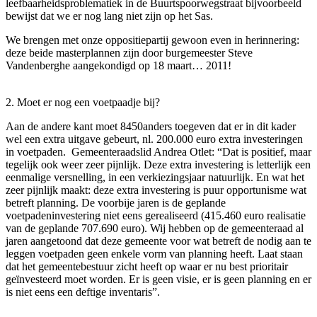
leefbaarheidsproblematiek in de Buurtspoorwegstraat bijvoorbeeld
bewijst dat we er nog lang niet zijn op het Sas.
We brengen met onze oppositiepartij gewoon even in herinnering:
deze beide masterplannen zijn door burgemeester Steve
Vandenberghe aangekondigd op 18 maart… 2011!
2. Moet er nog een voetpaadje bij?
Aan de andere kant moet 8450anders toegeven dat er in dit kader
wel een extra uitgave gebeurt, nl. 200.000 euro extra investeringen
in voetpaden. Gemeenteraadslid Andrea Otlet: “Dat is positief, maar
tegelijk ook weer zeer pijnlijk. Deze extra investering is letterlijk een
eenmalige versnelling, in een verkiezingsjaar natuurlijk. En wat het
zeer pijnlijk maakt: deze extra investering is puur opportunisme wat
betreft planning. De voorbije jaren is de geplande
voetpadeninvestering niet eens gerealiseerd (415.460 euro realisatie
van de geplande 707.690 euro). Wij hebben op de gemeenteraad al
jaren aangetoond dat deze gemeente voor wat betreft de nodig aan te
leggen voetpaden geen enkele vorm van planning heeft. Laat staan
dat het gemeentebestuur zicht heeft op waar er nu best prioritair
geïnvesteerd moet worden. Er is geen visie, er is geen planning en er
is niet eens een deftige inventaris”.